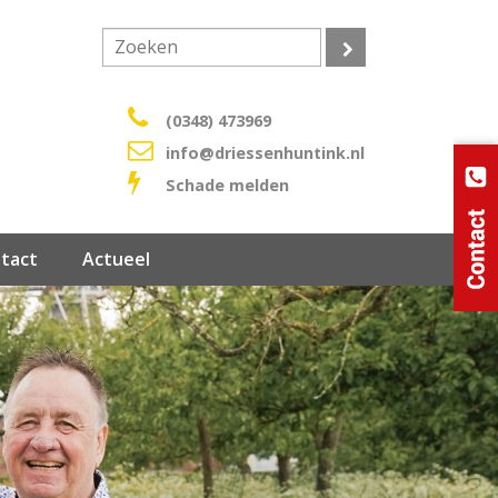
(0348) 473969
info@driessenhuntink.nl
Schade melden
ntact
Actueel