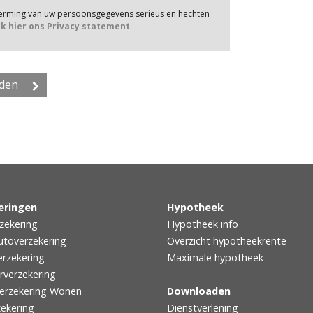
herming van uw persoonsgegevens serieus en hechten
jk hier ons Privacy statement
.
eringen
Hypotheek
zekering
Hypotheek info
utoverzekering
Overzicht hypotheekrente
rzekering
Maximale hypotheek
rverzekering
erzekering Wonen
Downloaden
zekering
Dienstverlening