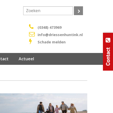
(0348) 473969
info@driessenhuntink.nl
Schade melden
ntact
Actueel