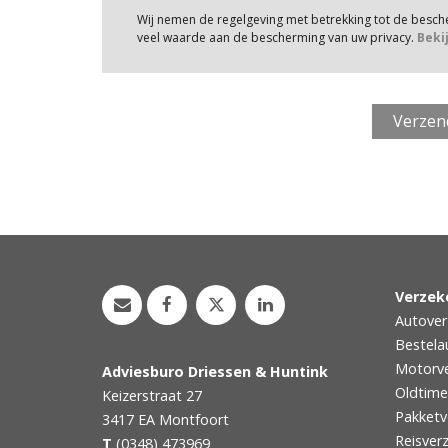
Wij nemen de regelgeving met betrekking tot de besc
veel waarde aan de bescherming van uw privacy.
Beki
Verzek
Autover
Bestela
Motorve
Adviesburo Driessen & Huntink
Oldtime
Keizerstraat 27
Pakketv
3417 EA
Montfoort
Reisver
T
(0348) 473969