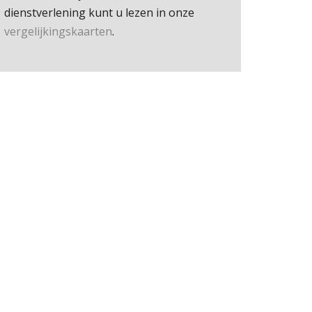
dienstverlening kunt u lezen in onze
vergelijkingskaarten
.